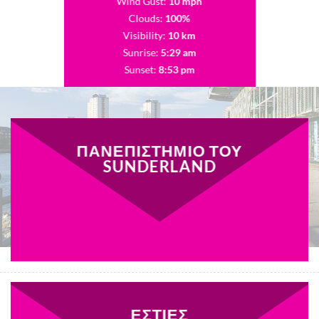
Wind Gust:
10 mph
Clouds:
100%
Visibility:
10 km
Sunrise:
5:29 am
Sunset:
8:53 pm
76 %
1011 mb
6 mph
Weather from OpenWeatherMap
ΠΑΝΕΠΙΣΤΗΜΙΟ ΤΟΥ
SUNDERLAND
ΕΣΤΙΕΣ