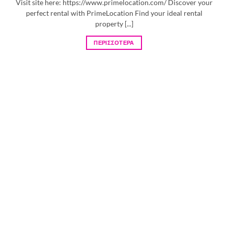
Visit site here: https://www.primelocation.com/ Discover your
perfect rental with PrimeLocation Find your ideal rental
property [...]
ΠΕΡΙΣΣΟΤΕΡΑ