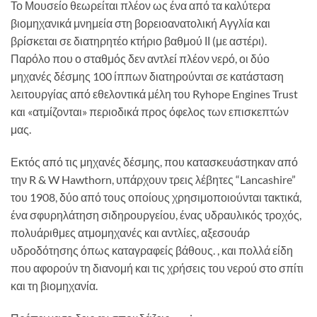
Το Μουσείο θεωρείται πλέον ως ένα από τα καλύτερα
βιομηχανικά μνημεία στη βορειοανατολική Αγγλία και
βρίσκεται σε διατηρητέο κτήριο βαθμού ΙΙ (με αστέρι).
Παρόλο που ο σταθμός δεν αντλεί πλέον νερό, οι δύο
μηχανές δέσμης 100 ίππων διατηρούνται σε κατάσταση
λειτουργίας από εθελοντικά μέλη του Ryhope Engines Trust
και «ατμίζονται» περιοδικά προς όφελος των επισκεπτών
μας.
Εκτός από τις μηχανές δέσμης, που κατασκευάστηκαν από
την R & W Hawthorn, υπάρχουν τρεις λέβητες “Lancashire”
του 1908, δύο από τους οποίους χρησιμοποιούνται τακτικά,
ένα σφυρηλάτηση σιδηρουργείου, ένας υδραυλικός τροχός,
πολυάριθμες ατμομηχανές και αντλίες, αξεσουάρ
υδροδότησης όπως καταγραφείς βάθους. , και πολλά είδη
που αφορούν τη διανομή και τις χρήσεις του νερού στο σπίτι
και τη βιομηχανία.