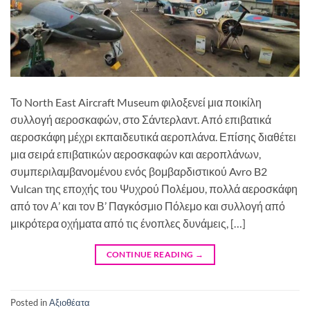
Το North East Aircraft Museum φιλοξενεί μια ποικίλη
συλλογή αεροσκαφών, στο Σάντερλαντ. Από επιβατικά
αεροσκάφη μέχρι εκπαιδευτικά αεροπλάνα. Επίσης διαθέτει
μια σειρά επιβατικών αεροσκαφών και αεροπλάνων,
συμπεριλαμβανομένου ενός βομβαρδιστικού Avro B2
Vulcan της εποχής του Ψυχρού Πολέμου, πολλά αεροσκάφη
από τον Α’ και τον Β’ Παγκόσμιο Πόλεμο και συλλογή από
μικρότερα οχήματα από τις ένοπλες δυνάμεις, […]
CONTINUE READING
→
Posted in
Αξιοθέατα