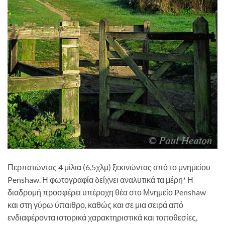
Περπατώντας 4 μίλια (6,5χλμ) ξεκινώντας από το μνημείου
Penshaw. Η φωτογραφία δείχνει αναλυτικά τα μέρη* Η
διαδρομή προσφέρει υπέροχη θέα στο Μνημείο Penshaw
και στη γύρω ύπαιθρο, καθώς και σε μια σειρά από
ενδιαφέροντα ιστορικά χαρακτηριστικά και τοποθεσίες,