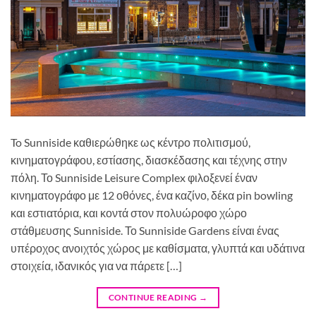
To Sunniside καθιερώθηκε ως κέντρο πολιτισμού,
κινηματογράφου, εστίασης, διασκέδασης και τέχνης στην
πόλη. Το Sunniside Leisure Complex φιλοξενεί έναν
κινηματογράφο με 12 οθόνες, ένα καζίνο, δέκα pin bowling
και εστιατόρια, και κοντά στον πολυώροφο χώρο
στάθμευσης Sunniside. Το Sunniside Gardens είναι ένας
υπέροχος ανοιχτός χώρος με καθίσματα, γλυπτά και υδάτινα
στοιχεία, ιδανικός για να πάρετε […]
CONTINUE READING
→