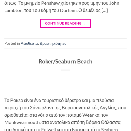
όπως: Το μνημείο Penshaw χτίστηκε προς τιμήν του John
Lambton, του 1ου κόμη του Durham. Ο θεμέλιος […]
CONTINUE READING
→
Posted in
Αξιοθέατα
,
Δραστηριότητες
Roker/Seaburn Beach
Το Ροκερ είναι ένα τουριστικό θέρετρο και μια πλούσια
περιοχή του Σάντερλαντ της Βορειοανατολικής Αγγλίας, που
οριοθετείται στα νότια από τον ποταμό Wear και τον
Monkwearmouth, στα ανατολικά από τη Βόρεια Θάλασσα,
στα δυτικά από το Fulwell και στα βόρεια από το Seaburn .